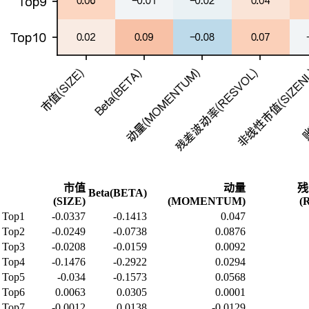
市值
动量
残
Beta(BETA)
(SIZE)
(MOMENTUM)
(
Top1
-0.0337
-0.1413
0.047
Top2
-0.0249
-0.0738
0.0876
Top3
-0.0208
-0.0159
0.0092
Top4
-0.1476
-0.2922
0.0294
Top5
-0.034
-0.1573
0.0568
Top6
0.0063
0.0305
0.0001
Top7
-0.0012
0.0138
-0.0129