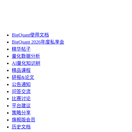
BigQuant使用文档
BigQuant 2026年度私享会
精华帖子
量化数据分析
AI量化知识树
精品课程
研报&论文
公告通知
问答交流
比赛讨论
平台建议
策略分享
旗舰版会员
历史文档