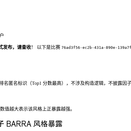
用户
方式发布，请查收
！ 以下是比赛
76ad3f56-ec2b-431a-890e-139a7
特征，以排名匿名标识（Top1 分数最高），不涉及构造逻辑，不披露因
数值越大表示该风格上正暴露越强。