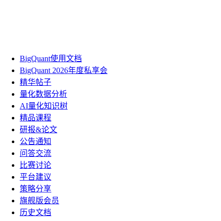
BigQuant使用文档
BigQuant 2026年度私享会
精华帖子
量化数据分析
AI量化知识树
精品课程
研报&论文
公告通知
问答交流
比赛讨论
平台建议
策略分享
旗舰版会员
历史文档