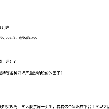
5 用户
qj0p3h9、@bq8elxqc
周，月）？
减持等各种好坏严重影响股价的因子？
要想实现周四买入股票周一卖出，看看这个策略在平台上实现之