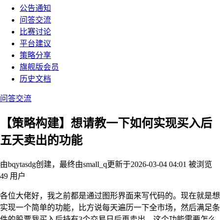
公告通知
问答交流
比赛讨论
平台建议
策略分享
旗舰版会员
历史文档
问答交流
【策略构建】想请教一下如何实现买入后
五天卖出的功能
由bqytasdg创建，最终由small_q
更新于2026-03-04 04:01
被浏览
49 用户
各位大佬好，我之前都是通过图形界面来写代码的。现在就是想
实现一个简单的功能，比方说每天遍历一下全市场，然后满足条
件的股票我买入后持有3个交易日后再卖出。这个功能需要怎么