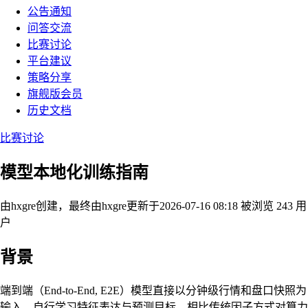
公告通知
问答交流
比赛讨论
平台建议
策略分享
旗舰版会员
历史文档
比赛讨论
模型本地化训练指南
由hxgre创建，最终由hxgre
更新于2026-07-16 08:18
被浏览 243 用
户
背景
端到端（End-to-End, E2E）模型直接以分钟级行情和盘口快照为
输入，自行学习特征表达与预测目标，相比传统因子方式对算力