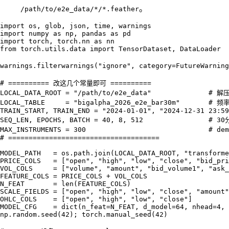
。
/path/to/e2e_data/*/*.feather
import os, glob, json, time, warnings

import numpy as np, pandas as pd

import torch, torch.nn as nn

from torch.utils.data import TensorDataset, DataLoader

warnings.filterwarnings("ignore", category=FutureWarni
# ========== 改这几个常量即可 ==========

LOCAL_DATA_ROOT = "/path/to/e2e_data"              # 
LOCAL_TABLE     = "bigalpha_2026_e2e_bar30m"       # 
TRAIN_START, TRAIN_END = "2024-01-01", "2024-12-31 23:59
SEQ_LEN, EPOCHS, BATCH = 40, 8, 512                #
MAX_INSTRUMENTS = 300                              #
# =====================================

MODEL_PATH   = os.path.join(LOCAL_DATA_ROOT, "transforme
PRICE_COLS   = ["open", "high", "low", "close", "bid_pri
VOL_COLS     = ["volume", "amount", "bid_volume1", "ask_
FEATURE_COLS = PRICE_COLS + VOL_COLS

N_FEAT       = len(FEATURE_COLS)

SCALE_FIELDS = ["open", "high", "low", "close", "amount"
OHLC_COLS    = ["open", "high", "low", "close"]

MODEL_CFG    = dict(n_feat=N_FEAT, d_model=64, nhead=4, 
np.random.seed(42); torch.manual_seed(42)
