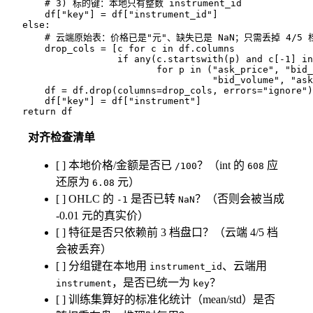
        # 3) 标的键：本地只有整数 instrument_id

        df["key"] = df["instrument_id"]

    else:

        # 云端原始表：价格已是"元"、缺失已是 NaN；只需丢掉 4/5
        drop_cols = [c for c in df.columns

                     if any(c.startswith(p) and c[-1] in
                            for p in ("ask_price", "bid_
                                      "bid_volume", "ask
        df = df.drop(columns=drop_cols, errors="ignore")

        df["key"] = df["instrument"]

对齐检查清单
[ ] 本地价格/金额是否已
？（int 的
应
/100
608
还原为
元）
6.08
[ ] OHLC 的
是否已转
？（否则会被当成
-1
NaN
-0.01 元的真实价）
[ ] 特征是否只依赖前 3 档盘口？（云端 4/5 档
会被丢弃）
[ ] 分组键在本地用
、云端用
instrument_id
，是否已统一为
？
instrument
key
[ ] 训练集算好的标准化统计（mean/std）是否