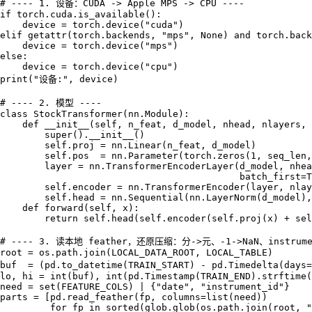
# ---- 1. 设备：CUDA -> Apple MPS -> CPU ----

if torch.cuda.is_available():

    device = torch.device("cuda")

elif getattr(torch.backends, "mps", None) and torch.back
    device = torch.device("mps")

else:

    device = torch.device("cpu")

print("设备:", device)

# ---- 2. 模型 ----

class StockTransformer(nn.Module):

    def __init__(self, n_feat, d_model, nhead, nlayers, 
        super().__init__()

        self.proj = nn.Linear(n_feat, d_model)

        self.pos  = nn.Parameter(torch.zeros(1, seq_len,
        layer = nn.TransformerEncoderLayer(d_model, nhea
                                           batch_first=T
        self.encoder = nn.TransformerEncoder(layer, nlay
        self.head = nn.Sequential(nn.LayerNorm(d_model),
    def forward(self, x):                               
        return self.head(self.encoder(self.proj(x) + sel
# ---- 3. 读本地 feather，还原压缩：分->元、-1->NaN、instrume
root = os.path.join(LOCAL_DATA_ROOT, LOCAL_TABLE)

buf  = (pd.to_datetime(TRAIN_START) - pd.Timedelta(day
lo, hi = int(buf), int(pd.Timestamp(TRAIN_END).strftime(
need = set(FEATURE_COLS) | {"date", "instrument_id"}

parts = [pd.read_feather(fp, columns=list(need))

         for fp in sorted(glob.glob(os.path.join(root, "