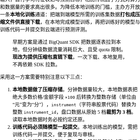
和数据量的要求高出很多。为降低本地训练的门槛，主办方开放
一条
本地化训练
通道：把端到端模型所需的训练集数据
打包成压
缩文件供直接下载
，在本地完成模型训练，再把训练好的模型与
训练代码一并提交到云端进行预测评测。
早期方案是通过 BigQuant SDK 把数据逐表拉到本
地，但分钟级数据流量消耗巨大、且受 quota 限制。
现改为提供压缩包直链下载
，一次下载、本地复用，
不再依赖 SDK 拉数。
采用这一方案需要特别注意以下三点：
本地数据做了压缩存储
。分钟数据量较大，本地数据表把
绝大多数价格/金额字段
后转换为整数存储（单位由
×100
“元”变为“分”），
（字符串股票代码）替换为
instrument
整数
，盘口数据从原始 5 档
裁剪为 3 档
。
instrument_id
读取本地数据时务必按约定还原。
训练代码必须随模型一起提交
。本地训练出的模型，需把
训练代码一并提交，便于复现与审核。