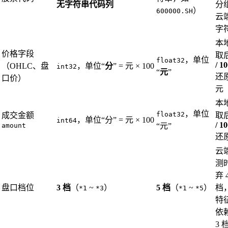
无字符串代码列
分
）
600000.SH
云
字
本
价格字段
取
，单位
float32
/ 1
（OHLC、盘
，单位“
分
” = 元 × 100
int32
“
元
”
还
口价）
元
本
，单位
float32
成交金额
取
，单位“分” = 元 × 100
int64
/ 1
amount
“元”
还
云
测
弃 4
盘口档位
3 档
（
~
）
5 档
（
~
）
档
*1
*3
*1
*5
特
依
3 