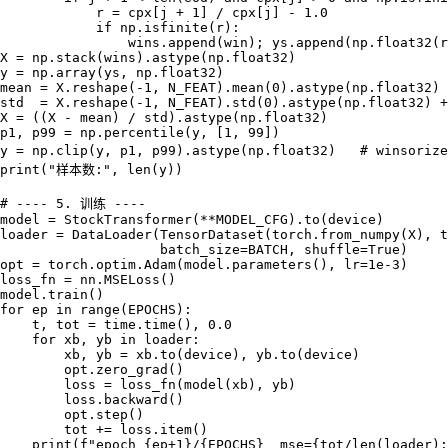
            r = cpx[j + 1] / cpx[j] - 1.0

            if np.isfinite(r):

                wins.append(win); ys.append(np.float32(r
X = np.stack(wins).astype(np.float32)

y = np.array(ys, np.float32)

mean = X.reshape(-1, N_FEAT).mean(0).astype(np.float32)

std  = X.reshape(-1, N_FEAT).std(0).astype(np.float32) +
X = ((X - mean) / std).astype(np.float32)

p1, p99 = np.percentile(y, [1, 99])

y = np.clip(y, p1, p99).astype(np.float32)   # winsor
print("样本数:", len(y))

# ---- 5. 训练 ----

model = StockTransformer(**MODEL_CFG).to(device)

loader = DataLoader(TensorDataset(torch.from_numpy(X), t
                    batch_size=BATCH, shuffle=True)

opt = torch.optim.Adam(model.parameters(), lr=1e-3)

loss_fn = nn.MSELoss()

model.train()

for ep in range(EPOCHS):

    t, tot = time.time(), 0.0

    for xb, yb in loader:

        xb, yb = xb.to(device), yb.to(device)

        opt.zero_grad()

        loss = loss_fn(model(xb), yb)

        loss.backward()

        opt.step()

        tot += loss.item()

    print(f"epoch {ep+1}/{EPOCHS}  mse={tot/len(loader):