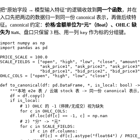
把“原始字段 → 模型输入特征”的逻辑收敛到
同一个函数
，并在
入口先把两边的数据归一到同一份 canonical 表示，再做后续特
征。canonical 约定：
价格/金额单位为“元”（float）、OHLC 缺
失为
、盘口只保留 3 档、用一列
作为标的分组键。
NaN
key
import numpy as np

import pandas as pd

PRICE_SCALE = 100.0

SCALE_FIELDS = ["open", "high", "low", "close", "amount"
                "ask_price1", "ask_price2", "ask_price3"
                "bid_price1", "bid_price2", "bid_price3"
OHLC_COLS = ["open", "high", "low", "close"]

def to_canonical(df: pd.DataFrame, *, is_local: bool) ->
    """本地 e2e 表 / 云端 stock 表 -> 同一份 canonical 表
    df = df.copy()

    if is_local:

        # 1) OHLC 的 -1（停牌/无成交）视为缺失

        for c in OHLC_COLS:

            df.loc[df[c] == -1, c] = np.nan

        # 2) "分" -> "元"

        for c in SCALE_FIELDS:

            if c in df.columns:

                df[c] = df[c].astype("float64") / PRICE_