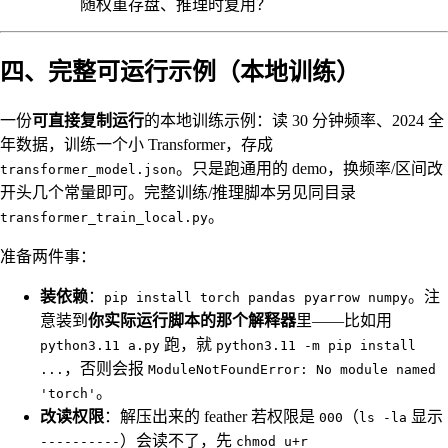
随权重存盘、推理时复用？
四、完整可运行示例（本地训练）
一份
可直接复制运行
的本地训练示例：读 30 分钟频率、2024 全
年数据，训练一个小 Transformer，存成
。只是跑通用的 demo，换频率/区间改
transformer_model.json
开头几个常量即可。完整训练/推理脚本另见同目录
。
transformer_train_local.py
准备两件事：
装依赖
：
。注
pip install torch pandas pyarrow numpy
意装到
你实际运行脚本的那个解释器
里——比如用
跑，就
python3.11 a.py
python3.11 -m pip install
，否则会报
...
ModuleNotFoundError: No module named
。
'torch'
改读权限
：解压出来的 feather 若权限是
（
显示
000
ls -la
）会读不了，先
----------
chmod u+r