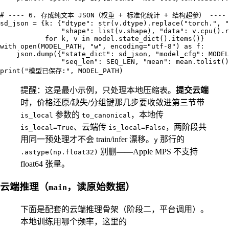
# ---- 6. 存成纯文本 JSON（权重 + 标准化统计 + 结构超参） ----

sd_json = {k: {"dtype": str(v.dtype).replace("torch.", "
               "shape": list(v.shape), "data": v.cpu().r
           for k, v in model.state_dict().items()}

with open(MODEL_PATH, "w", encoding="utf-8") as f:

    json.dump({"state_dict": sd_json, "model_cfg": MODEL
               "seq_len": SEQ_LEN, "mean": mean.tolist()
提醒：这是最小示例，只处理本地压缩表。
提交云端
时，价格还原/缺失/分组键那几步要收敛进第三节带
参数的
，本地传
is_local
to_canonical
、云端传
，两阶段共
is_local=True
is_local=False
用同一预处理才不会 train/infer 漂移。
那行的
y
别删——Apple MPS 不支持
.astype(np.float32)
float64 张量。
云端推理（
，读原始数据）
main
下面是配套的云端推理骨架（阶段二，平台调用）。
本地训练用哪个频率，这里的