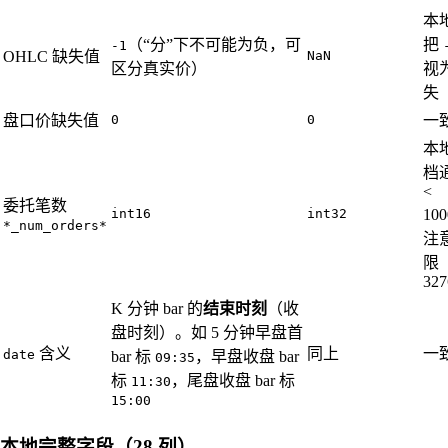
本
（“分”下不可能为负，可
把
-1
OHLC 缺失值
NaN
区分真实价）
视
失
盘口价缺失值
0
0
一
本
档
<
委托笔数
int16
int32
10
*_num_orders*
注
限
327
K 分钟 bar 的
结束时刻
（收
盘时刻）。如 5 分钟早盘首
含义
同上
一
date
bar 标
，早盘收盘 bar
09:35
标
，尾盘收盘 bar 标
11:30
15:00
本地完整字段（28 列）