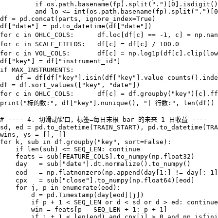
         if os.path.basename(fp).split(".")[0].isdigit()

         and lo <= int(os.path.basename(fp).split(".")[0
df = pd.concat(parts, ignore_index=True)

df["date"] = pd.to_datetime(df["date"])

for c in OHLC_COLS:      df.loc[df[c] == -1, c] = np.na
for c in SCALE_FIELDS:   df[c] = df[c] / 100.0         
for c in VOL_COLS:       df[c] = np.log1p(df[c].clip(l
df["key"] = df["instrument_id"]

if MAX_INSTRUMENTS:                                    
    df = df[df["key"].isin(df["key"].value_counts().inde
df = df.sort_values(["key", "date"])

for c in OHLC_COLS:      df[c] = df.groupby("key")[c]
print("标的数:", df["key"].nunique(), "| 行数:", len(df))

# ---- 4. 切滑动窗口，标签=每日末根 bar 的未来 1 日收益 ----

sd, ed = pd.to_datetime(TRAIN_START), pd.to_datetime(TRA
wins, ys = [], []

for k, sub in df.groupby("key", sort=False):

    if len(sub) <= SEQ_LEN: continue

    feats = sub[FEATURE_COLS].to_numpy(np.float32)

    day   = sub["date"].dt.normalize().to_numpy()

    eod   = np.flatnonzero(np.append(day[1:] != day[:-
    cpx   = sub["close"].to_numpy(np.float64)[eod]

    for j, p in enumerate(eod):

        d = pd.Timestamp(day[eod][j])

        if p + 1 < SEQ_LEN or d < sd or d > ed: continue

        win = feats[p - SEQ_LEN + 1: p + 1]

        if j + 1 < len(eod) and cpx[j] > 0 and np.isfini