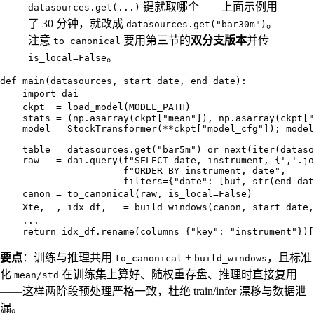
键就取哪个——上面示例用
datasources.get(...)
了 30 分钟，就改成
。
datasources.get("bar30m")
注意
要用第三节的
双分支版本
并传
to_canonical
。
is_local=False
def main(datasources, start_date, end_date):

    import dai                                     
    ckpt  = load_model(MODEL_PATH)                  
    stats = (np.asarray(ckpt["mean"]), np.asarray(ckpt["
    model = StockTransformer(**ckpt["model_cfg"]); model
    table = datasources.get("bar5m") or next(iter(dataso
    raw   = dai.query(f"SELECT date, instrument, {','.jo
                      f"ORDER BY instrument, date",

                      filters={"date": [buf, str(end_dat
    canon = to_canonical(raw, is_local=False)         
    Xte, _, idx_df, _ = build_windows(canon, start_date
    ...                                                
要点
：训练与推理共用
+
，且标准
to_canonical
build_windows
化
在训练集上算好、随权重存盘、推理时直接复用
mean/std
——这样两阶段预处理严格一致，杜绝 train/infer 漂移与数据泄
漏。