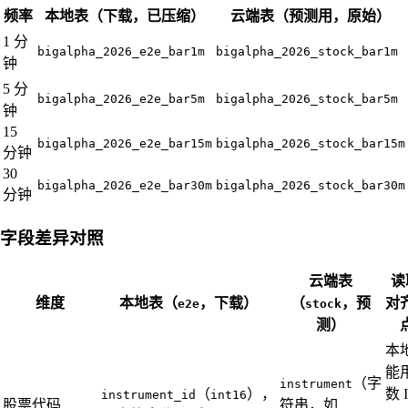
频率
本地表（下载，已压缩）
云端表（预测用，原始）
1 分
bigalpha_2026_e2e_bar1m
bigalpha_2026_stock_bar1m
钟
5 分
bigalpha_2026_e2e_bar5m
bigalpha_2026_stock_bar5m
钟
15
bigalpha_2026_e2e_bar15m
bigalpha_2026_stock_bar15m
分钟
30
bigalpha_2026_e2e_bar30m
bigalpha_2026_stock_bar30m
分钟
字段差异对照
云端表
读
维度
本地表（
，下载）
（
，预
对
e2e
stock
测）
本
能
（字
instrument
（
），
数 
instrument_id
int16
股票代码
符串，如