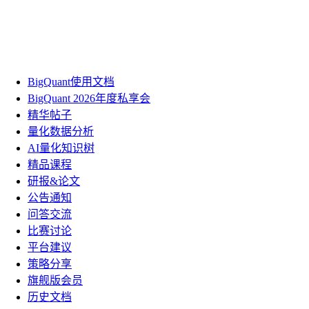
BigQuant使用文档
BigQuant 2026年度私享会
精华帖子
量化数据分析
AI量化知识树
精品课程
研报&论文
公告通知
问答交流
比赛讨论
平台建议
策略分享
旗舰版会员
历史文档