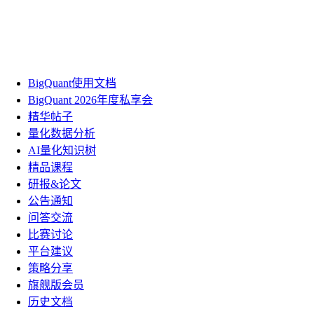
BigQuant使用文档
BigQuant 2026年度私享会
精华帖子
量化数据分析
AI量化知识树
精品课程
研报&论文
公告通知
问答交流
比赛讨论
平台建议
策略分享
旗舰版会员
历史文档