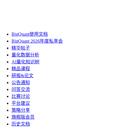
BigQuant使用文档
BigQuant 2026年度私享会
精华帖子
量化数据分析
AI量化知识树
精品课程
研报&论文
公告通知
问答交流
比赛讨论
平台建议
策略分享
旗舰版会员
历史文档