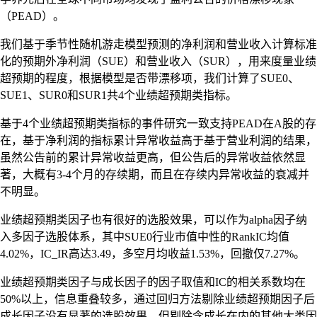
（PEAD）。
我们基于季节性随机游走模型预测的净利润和营业收入计算标准
化的预期外净利润（SUE）和营业收入（SUR），用来度量业绩
超预期的程度，根据模型是否带漂移项，我们计算了SUE0、
SUE1、SUR0和SUR1共4个业绩超预期类指标。
基于4个业绩超预期类指标的事件研究一致支持PEAD在A股的存
在，基于净利润的指标累计异常收益高于基于营业利润的结果，
虽然公告前的累计异常收益更高，但公告后的异常收益依然显
著，大概有3-4个月的存续期，而且在存续内异常收益的衰减并
不明显。
业绩超预期类因子也有很好的选股效果，可以作为alpha因子纳
入多因子选股体系，其中SUE0行业市值中性的RankIC均值
4.02%，IC_IR高达3.49，多空月均收益1.53%，回撤仅7.27%。
业绩超预期类因子与成长因子的因子取值和IC的相关系数均在
50%以上，信息重叠较多，通过回归方法剔除业绩超预期因子后
成长因子没有显著的选股效果，但剔除含成长在内的其他大类因