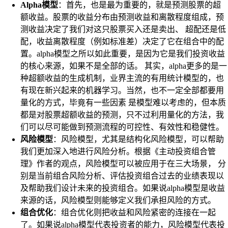
Alpha模型
：首先，也是最为重要的，就是预测股票的超
额收益。股票的收益分布由预测收益和离散程度组成，预
测收益决定了我们对这只股票买入还是卖出、 超配还是低
配，收益离散程度（例如标准差）决定了它在组合中的配
置。alpha模型之所以如此重要，是因为它是我们投资收益
的核心来源，如果不是全部的话。 其实，alpha更多的是一
种超额收益的生成机制，业界主流的有用统计模型的，也
有现在新兴起来的机器学习。当然，也不一定全部都要用
量化的方式，毕竟有一些因素 是模型难以考虑的，但本质
都是对股票超额收益的预测，只不过利用量化的方法，我
们可以尽可能做到预测流程的可控性、有效性和稳健性。
风险模型
：风险模型，尤其是结构化风险模型，可以帮助
我们更加深入地进行风险分析。根据《主动投资组合管
理》作者的观点，风险模型可以被应用于在三大场景， 分
别是当前组合风险分析、评估投资组合过去的业绩表现以
及帮助我们设计未来的投资组合。如果说alpha模型是收益
来源的话，风险模型则能够定义我们承担风险的方式。
组合优化
：组合优化则把收益和风险紧密的连接在一起
了。如果说alpha模型代表投资者的能力，风险模型代表投