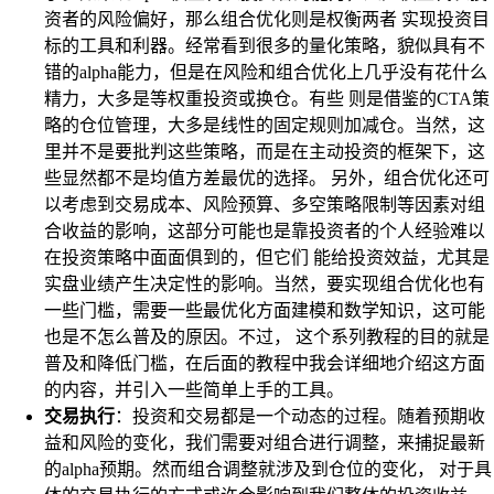
资者的风险偏好，那么组合优化则是权衡两者 实现投资目
标的工具和利器。经常看到很多的量化策略，貌似具有不
错的alpha能力，但是在风险和组合优化上几乎没有花什么
精力，大多是等权重投资或换仓。有些 则是借鉴的CTA策
略的仓位管理，大多是线性的固定规则加减仓。当然，这
里并不是要批判这些策略，而是在主动投资的框架下，这
些显然都不是均值方差最优的选择。 另外，组合优化还可
以考虑到交易成本、风险预算、多空策略限制等因素对组
合收益的影响，这部分可能也是靠投资者的个人经验难以
在投资策略中面面俱到的，但它们 能给投资效益，尤其是
实盘业绩产生决定性的影响。当然，要实现组合优化也有
一些门槛，需要一些最优化方面建模和数学知识，这可能
也是不怎么普及的原因。不过， 这个系列教程的目的就是
普及和降低门槛，在后面的教程中我会详细地介绍这方面
的内容，并引入一些简单上手的工具。
交易执行
：投资和交易都是一个动态的过程。随着预期收
益和风险的变化，我们需要对组合进行调整，来捕捉最新
的alpha预期。然而组合调整就涉及到仓位的变化， 对于具