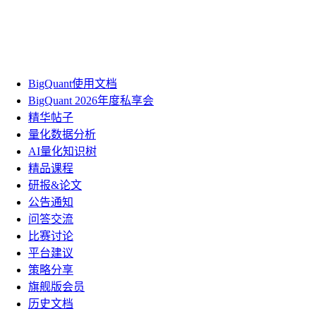
BigQuant使用文档
BigQuant 2026年度私享会
精华帖子
量化数据分析
AI量化知识树
精品课程
研报&论文
公告通知
问答交流
比赛讨论
平台建议
策略分享
旗舰版会员
历史文档