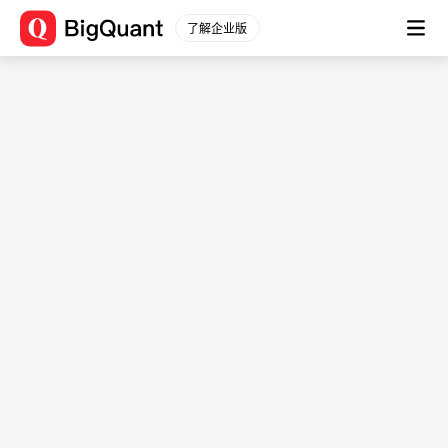
关于BigQuant
了解企业版
关于我们
加入我们
商务合作
宽邦科技
用户条款
/
隐私协议
帮助与支持
新手入门
常见问题
量化学院
文档
关注我们
微博
知乎
B站
微信公众号
微信公众号
微信客服
用户QQ群