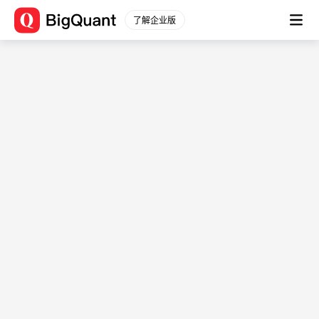
中国量化投资挑战赛
了解企业版
比赛时间：
2026-06-01T17:51:11.058000+08:00
-
2026-10-
31T17:51:11.058000+08:00
赋能青年金融人才，深耕量化投资领域
主办方：深圳市委金融委员办公室、CFA 深圳协会、清华大
学
介绍
数据
规则
比赛介绍
## **赛事介绍** 本次竞赛由****深圳市委金融委员办公
室、CFA 深圳协会、清华大学****联合主办，旨在汇聚青
年金融人才，激发大学生在量化投资领域的创新潜能。 作
为本次竞赛的技术与学术支持方，我们致力于通过严谨的数
据分析和先进的计算方法，在复杂的金融市场中为投资者创
造价值。我们相信，最卓越的投资思想往往源于开放的探索