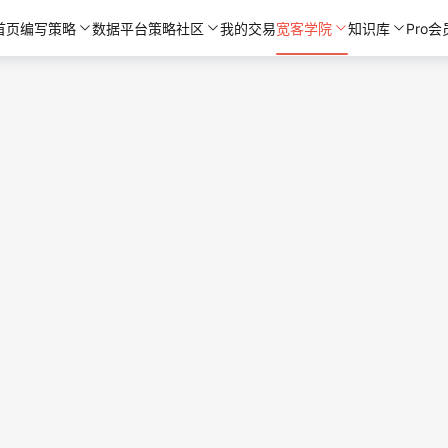
首页
编写策略
数据平台
策略社区
我的交易
宽客学院
知识库
Pro会
> <div class="bq-course-text"> 在市场热点和情绪龙
 <br />