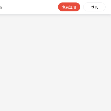
员
免费注册
登录
头股票的策略中，会专门聚焦寻找一些高波动率的股票，而这些股票通常又是龙虎榜的常