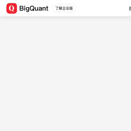
分享会：如何通过AI寻找市场龙头
了解企业版
<div class="bq-course-title"> 课程详情 </div
客，而龙虎榜就可以成为标的池，我们要找的龙头恰巧就藏在龙虎榜里
关于BigQuant
关于我们