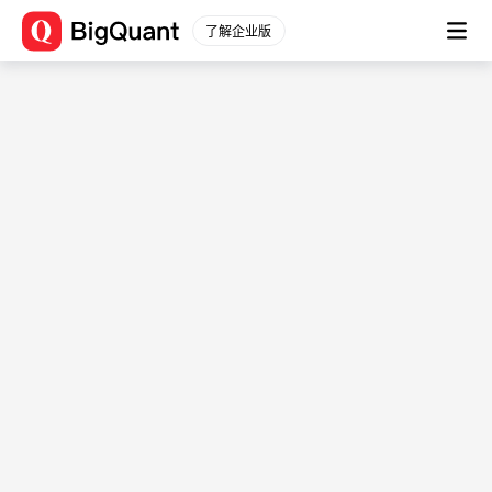
多因子动态智能轮动策略
了解企业版
<div class="bq-course-title"> 课程详情 </div> <div
class="bq-course-text"> ❌ 你是否遇到这些问题？<br/> → 单
一因子失效快，收益波动大<br/> → 市场风格切换时策略“哑火”
<br/> → 手动调仓追不上行情轮动速度<br/><br/> ✅ 本次直播
带你突破瓶颈：<br/> 1️⃣ 如何让AI自动选择“当下最优因子组
合”？<br/> 2️⃣ 3大信号识别因子衰减，避免策略踩雷<br/>