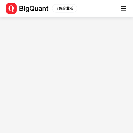
关于BigQuant
了解企业版
关于我们
加入我们
商务合作
宽邦科技
用户条款
/
隐私协议
帮助与支持
新手入门
常见问题
量化学院
文档
关注我们
微博
知乎
B站
微信公众号
微信公众号
微信客服
用户QQ群