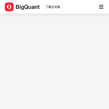
关于BigQuant
了解企业版
关于我们
加入我们
商务合作
宽邦科技
用户条款
/
隐私协议
帮助与支持
新手入门
常见问题
量化学院
文档
关注我们
微博
知乎
B站
微信公众号
微信公众号
微信客服
用户QQ群