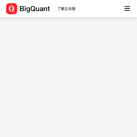
关于BigQuant
了解企业版
关于我们
加入我们
商务合作
宽邦科技
用户条款
/
隐私协议
帮助与支持
新手入门
常见问题
量化学院
文档
关注我们
微博
知乎
B站
微信公众号
微信公众号
微信客服
用户QQ群