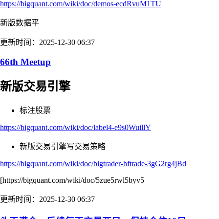
https://bigquant.com/wiki/doc/demos-ecdRvuM1TU
新版数据平
更新时间：2025-12-30 06:37
66th Meetup
新版交易引擎
标注股票
https://bigquant.com/wiki/doc/label4-e9s0WuillY
新版交易引擎写交易策略
https://bigquant.com/wiki/doc/bigtrader-hftrade-3gG2rg4jBd
[https://bigquant.com/wiki/doc/5zue5rwl5byv5
更新时间：2025-12-30 06:37