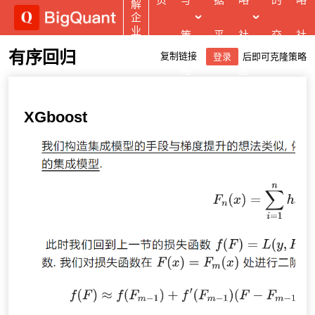
页
写
据
略
的
略
解
企
业
策
平
社
交
社
版
有序回归
复制链接
登录
后即可克隆策略
略
台
区
易
区